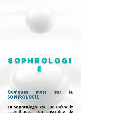
1/2
SOPHROLOGI
E
Quelques mots sur la
SOPHROLOGIE
La Sophrologi
e est une méthode
scientifique, un ensemble de