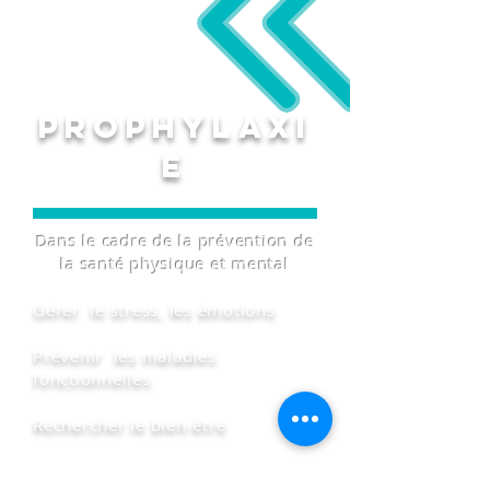
PROPHYLAXI
E
Dans le cadre de la prévention de
la santé physique et mental
Gérer le stress, les émotions
Prévenir les maladies
fonctionnelles
Rechercher le bien-être
Développer sa concentration